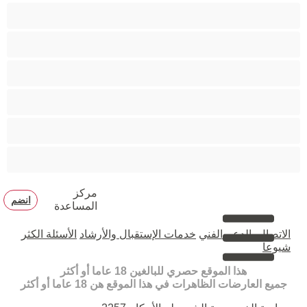
مدخنات
مفتولة العضلات
ممتلئات الجسم
ممثلة أفلام إباحية
ناضج
هنود
مركز
انضم
المساعدة
الاتصال بالدعم الفني
خدمات الإستقبال والأرشاد
الأسئلة الكثر
شيوعا
هذا الموقع حصري للبالغين 18 عاما أو أكثر
جميع العارضات الظاهرات في هذا الموقع هن 18 عاما أو أكثر