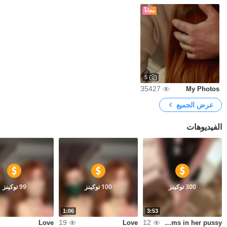
مجاناً
5
35427
My Photos
عرض الجميع
الفيديوهات
300 توكينز
100 توكينز
99 توكينز
1:06
3:53
19
12
Love
Love
Sex handcuffs cums in her pussy