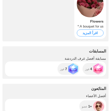
Flowers
A bouquet for us:*
اقرأ المزيد
المسابقات
مسابقة أفضل غرف الدردشة
7
4
فوز
فوز
المتابَعون
+1
أفضل الأعضاء
+1
عضو