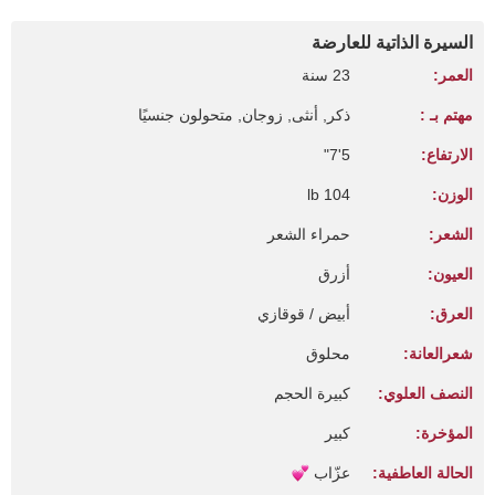
السيرة الذاتية للعارضة
العمر:
23 سنة
مهتم بـ :
ذكر, أنثى, زوجان, متحولون جنسيًا
الارتفاع:
5'7"
الوزن:
104 lb
الشعر:
حمراء الشعر
العيون:
أزرق
العرق:
أبيض / قوقازي
شعرالعانة:
محلوق
النصف العلوي:
كبيرة الحجم
المؤخرة:
كبير
الحالة العاطفية:
عزّاب